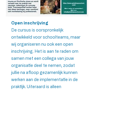
Open inschrijving
De cursus is oorspronkelijk
ontwikkeld voor schoolteams, maar
wij organiseren nu ook een open
inschrijving. Het is aan te raden om
samen met een collega van jouw
organisatie deel te nemen, zodat
jullie na afloop gezamenlijk kunnen
werken aan de implementatie in de
praktijk. Uiteraard is alleen
deelnemen ook een optie.
Praktische informatie
De cursus bestaat uit twee lesdagen
van 09.30 tot 16.30 uur.
De kosten bedragen €680, - per